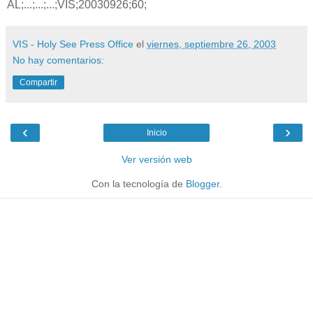
AL;...;...;...;VIS;20030926;60;
VIS - Holy See Press Office
el
viernes, septiembre 26, 2003
No hay comentarios:
Compartir
‹
›
Inicio
Ver versión web
Con la tecnología de
Blogger
.