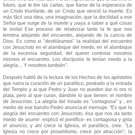
futuro, que te tire las cartas, que fiarse de la esperanza de
un Cristo triunfante, de un Cristo que venció la muerte. Es
más fácil una idea, una imaginación, que la docilidad a ese
Señor que surge de la muerte y ¡vaya a saber a qué cosas
te invita! Ese proceso de relativizar tanto la fe que nos
termina alejando del encuentro, alejando de la caricia de
Dios. Es como si "destiláramos" la realidad del encuentro
con Jesucristo en el alambique del miedo, en el alambique
de la excesiva seguridad, del querer controlar nosotros
mismos el encuentro. Los discípulos le tenían miedo a la
alegría… Y nosotros también”.
Después habló de la lectura de los Hechos de los apóstoles
que narra la curación de un paralítico, postrado a la entrada
del Templo y al que Pedro y Juan no pueden dar ni oro ni
plata, pero al que curan, dándole lo que tienen: el nombre
de Jesucristo. La alegría del lisiado es ''contagiosa'' y , en
medio de ese barullo Pedro anuncia el mensaje. “Es que la
alegría del encuentro con Jesucristo, ésa que nos da tanto
miedo de asumir -explicó el pontífice- es contagiosa y grita
el anuncio; y ahí crece la Iglesia, el paralítico, cree. "La
Iglesia no crece por proselitismo, crece por atracción"; la