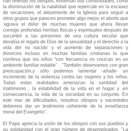
han referido los obispos, enfrentan sus comunidades, como
la disminución de la natalidad que repercute en la escasez
de vocaciones, el alejamiento de la Iglesia para seguir a
otros grupos que parecen prometer algo mejor, el aborto que
'agrava el dolor de muchas mujeres que ahora llevan
consigo profundas heridas físicas y espirituales después de
sucumbir a las presiones de una cultura secular que
devalúa el regalo de Dios de la sexualidad y el derecho a la
vida del no nacido' y el aumento de separaciones y
divorcios incluso en muchas familias cristianas lo que
conlleva que los niños “con frecuencia no crezcan en un
ambiente familiar estable'' . ''También observamos con gran
preocupación,y sólo podemos lamentar -añade- un
incremento de la violencia contra las mujeres y los niños.
Todas estas realidades amenazan la santidad del
matrimonio , la estabilidad de la vida en el hogar y ,en
consecuencia, la vida de la sociedad en su conjunto. En
este mar de dificultades, nosotros obispos y sacerdotes
debemos dar un testimonio coherente de la enseñanza
moral del Evangelio''.
El Papa aprecia la unión de los obispos con sus pueblos y
su solidaridad con el gran número de desempleados. ''La