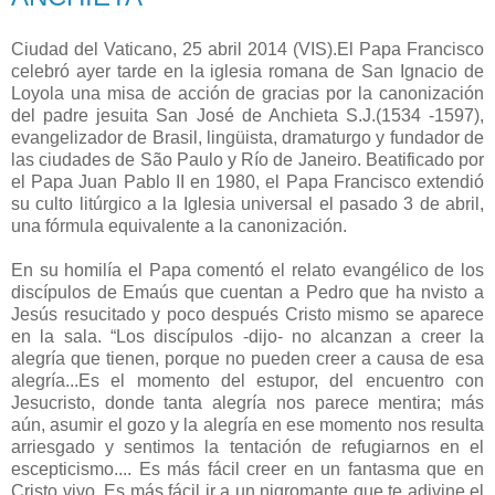
Ciudad del Vaticano, 25 abril 2014 (VIS).El Papa Francisco
celebró ayer tarde en la iglesia romana de San Ignacio de
Loyola una misa de acción de gracias por la canonización
del padre jesuita San José de Anchieta S.J.(1534 -1597),
evangelizador de Brasil, lingüista, dramaturgo y fundador de
las ciudades de São Paulo y Río de Janeiro. Beatificado por
el Papa Juan Pablo II en 1980, el Papa Francisco extendió
su culto litúrgico a la Iglesia universal el pasado 3 de abril,
una fórmula equivalente a la canonización.
En su homilía el Papa comentó el relato evangélico de los
discípulos de Emaús que cuentan a Pedro que ha nvisto a
Jesús resucitado y poco después Cristo mismo se aparece
en la sala. “Los discípulos -dijo- no alcanzan a creer la
alegría que tienen, porque no pueden creer a causa de esa
alegría...Es el momento del estupor, del encuentro con
Jesucristo, donde tanta alegría nos parece mentira; más
aún, asumir el gozo y la alegría en ese momento nos resulta
arriesgado y sentimos la tentación de refugiarnos en el
escepticismo.... Es más fácil creer en un fantasma que en
Cristo vivo. Es más fácil ir a un nigromante que te adivine el