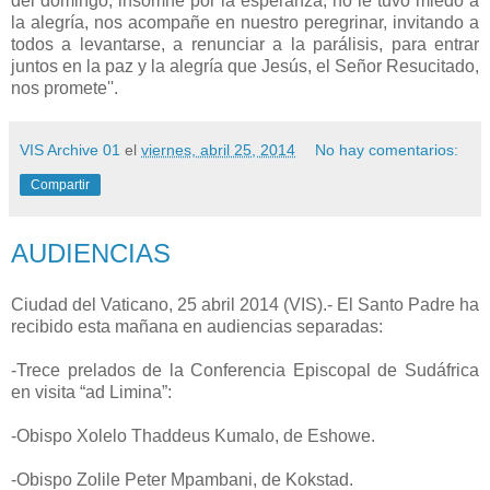
del domingo, insomne por la esperanza, no le tuvo miedo a
la alegría, nos acompañe en nuestro peregrinar, invitando a
todos a levantarse, a renunciar a la parálisis, para entrar
juntos en la paz y la alegría que Jesús, el Señor Resucitado,
nos promete''.
VIS Archive 01
el
viernes, abril 25, 2014
No hay comentarios:
Compartir
AUDIENCIAS
Ciudad del Vaticano, 25 abril 2014 (VIS).- El Santo Padre ha
recibido esta mañana en audiencias separadas:
-Trece prelados de la Conferencia Episcopal de Sudáfrica
en visita “ad Limina”:
-Obispo Xolelo Thaddeus Kumalo, de Eshowe.
-Obispo Zolile Peter Mpambani, de Kokstad.