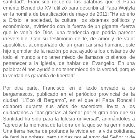
santidad''. Francisco recuerda las palabras que el Papa
emérito Benedicto XVI utilizó para describir al Papa Wojtyla
en la homilía de beatificación de mayo de 2011: ''Ha abierto
a Cristo la sociedad, la cultura, los sistemas políticos y
económicos, invirtiendo con la fuerza de un gigante -fuerza
que le venía de Dios- una tendencia que podría parecer
irreversible. Con su testimonio de fe, de amor y de valor
apostólico, acompañado de un gran carisma humano, este
hijo ejemplar de la nación polaca ayudó a los cristianos de
todo el mundo a no tener miedo de llamarse cristianos, de
pertenecer a la Iglesia, de hablar del Evangelio. En una
palabra: él nos ayudó a no tener miedo de la verdad, porque
la verdad es garantía de libertad''.
Por otra parte, Francisco, en el texto enviado a los
bergamascos, publicado en el periódico provincial de la
ciudad ''L'Eco di Bergamo'', en el que el Papa Roncalli
colaboró durante sus años de sacerdote, invita a los
ciudadanos a ''dar gracias al Señor por el gran don que su
Santidad ha sido para la Iglesia universal'', animándoles a
''apreciar la memoria de la tierra en la que se ha germinado.
Una tierra hecha de profunda fe vivida en la vida cotidiana,
de familias pobres, pero unidas por el amor del Señor, y de